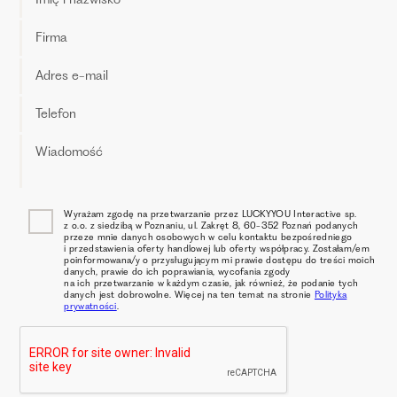
Wyrażam zgodę na przetwarzanie przez LUCKYYOU Interactive sp.
z o.o. z siedzibą w Poznaniu, ul. Zakręt 8, 60-352 Poznań podanych
przeze mnie danych osobowych w celu kontaktu bezpośredniego
i przedstawienia oferty handlowej lub oferty współpracy. Zostałam/em
poinformowana/y o przysługującym mi prawie dostępu do treści moich
danych, prawie do ich poprawiania, wycofania zgody
na ich przetwarzanie w każdym czasie, jak również, że podanie tych
danych jest dobrowolne. Więcej na ten temat na stronie
Polityka
prywatności
.