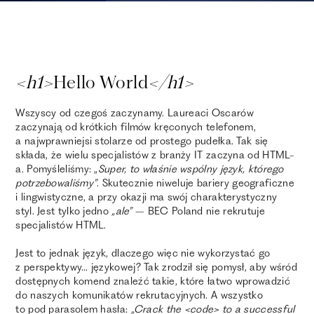
<h1>
Hello World
</h1>
Wszyscy od czegoś zaczynamy. Laureaci Oscarów
zaczynają od krótkich filmów kręconych telefonem,
a najwprawniejsi stolarze od prostego pudełka. Tak się
składa, że wielu specjalistów z branży IT zaczyna od HTML-
a. Pomyśleliśmy: „
Super, to właśnie wspólny język, którego
potrzebowaliśmy”
. Skutecznie niweluje bariery geograficzne
i lingwistyczne, a przy okazji ma swój charakterystyczny
styl. Jest tylko jedno
„ale”
– BEC Poland nie rekrutuje
specjalistów HTML.
Jest to jednak język, dlaczego więc nie wykorzystać go
z perspektywy… językowej? Tak zrodził się pomysł, aby wśród
dostępnych komend znaleźć takie, które łatwo wprowadzić
do naszych komunikatów rekrutacyjnych. A wszystko
to pod parasolem hasła:
„Crack the <code> to a successful