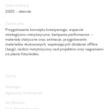
Data realizacji
2023 - obecnie
Zakres prac
Przygotowanie konceptu kreatywnego, wsparcie
strategiczno-merytoryczne, kampania performance –
materiały statyczne oraz animacje, przygotowanie
materiałów drukowanych, wspierających działania offline
(targi), nadzór merytoryczny nad projektem oraz nagraniami
na planie foto/wideo.
Twórcy
Strategia:
Agnieszka Andrzejczyk
Art Director: